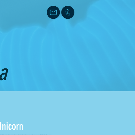
a
Unicorn