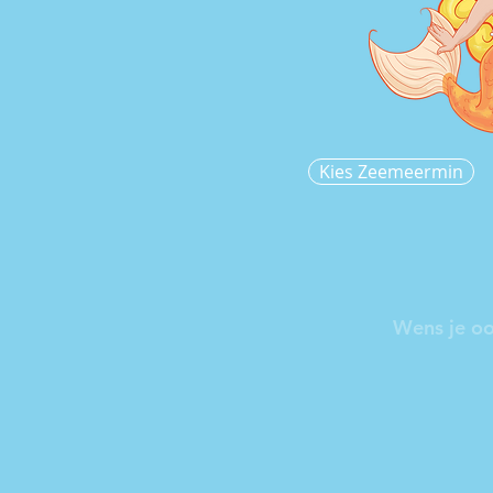
Kies Zeemeermin
Wens je oo