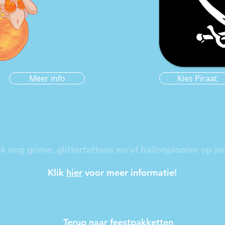
Meer info
Kies Piraat
k nog grime, glittertattoos en/of ballonplooien op jo
Klik
hier
voor meer informatie!
Terug naar feestpakketten