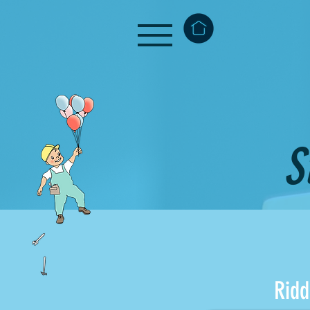
S
Ridd