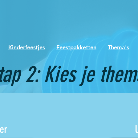
Kinderfeestjes
Feestpakketten
Thema's
tap 2: Kies je them
er