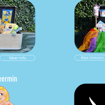
Kies Unicorn
Meer info
ermin