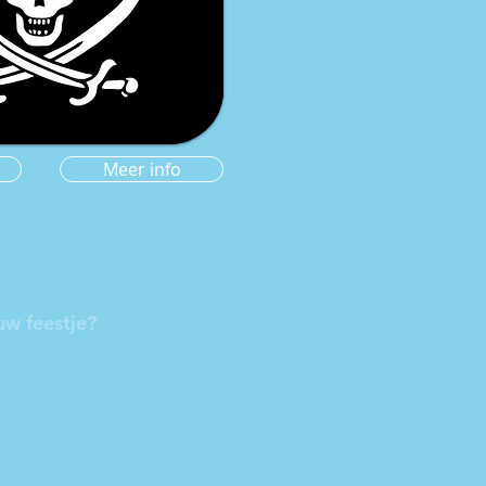
Meer info
uw feestje?