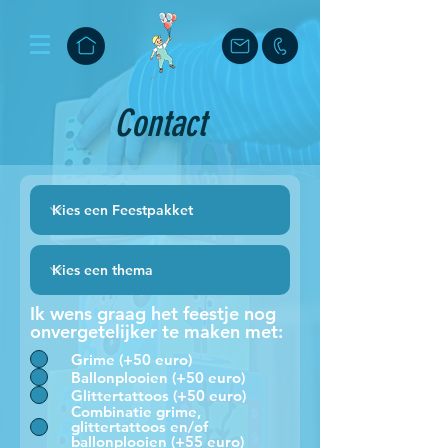
Contact
Ik wens graag het feestje nog
onvergetelijker te maken met:
Grime (+50 euro)
Ballonplooien (+50 euro)
Glittertattoos (+50 euro)
Combinatie grime,
glittertattoos en/of
ballonplooien (+55 euro)