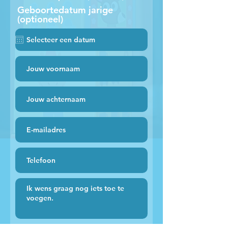
Geboortedatum jarige
(optioneel)
Hou me op de hoogte over