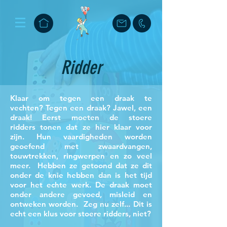
Ridder
Klaar om tegen een draak te
vechten? Tegen een draak? Jawel, een
draak! Eerst moeten de stoere
ridders tonen dat ze hier klaar voor
zijn. Hun vaardigheden worden
geoefend met zwaardvangen,
touwtrekken, ringwerpen en zo veel
meer. Hebben ze getoond dat ze dit
onder de knie hebben dan is het tijd
voor het echte werk. De draak moet
onder andere gevoed, misleid en
ontweken worden. Zeg nu zelf... Dit is
echt een klus voor stoere ridders, niet?